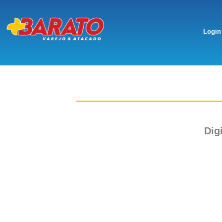
Login
Dig